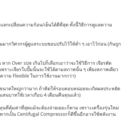
ปลี่ยนความร้อน/เย็นได้ดีที่สุด ทั้งนี้วิธีการดูแลความ
นมากวิศวกรผู้ดูแลระบบชอบปรับไว้ให้ต่ำ ๆ เอาไว้ก่อน (กันถูก
น หาก Over size เกินไปก็เลือกเอาว่าจะใช้วิธีการ เจียรตัด
เพราะเจียรใบปั๊มนั้นจะใช้ได้ตามสภาพนั้น ๆ เพียงสภาพเดียว
มีความ Flexible ในการใช้งานมากกว่า)
ี้จะมีขนาดใหญ่กว่ามาก ถ้าคิดให้รอบคอบหน่อยจะเกิดผลประหยัด
แสนบาทใช้เวลาเกือบ 4 เดือนคืนทุนแล้ว)
นที่คุ้มค่าที่สุดแม้จะต้องจ่ายเยอะก็ตาม เพราะเครื่องรุ่นใหม่
หากเป็น Centifugal Compressorก็ดีขึ้นอีกอาจใช้พลังงาน