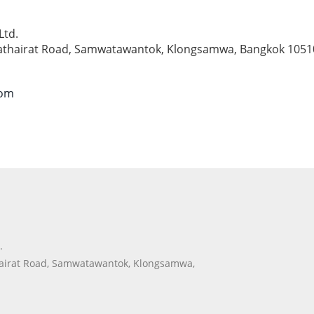
Ltd.
Hathairat Road, Samwatawantok, Klongsamwa, Bangkok 1051
com
.
thairat Road, Samwatawantok, Klongsamwa,