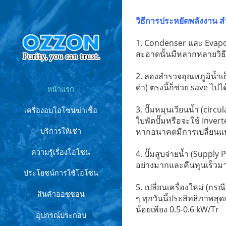
วิธีการประหยัดพลังงาน สำ
1. Condenser และ Evapora
สะอาดนั้นมีหลากหลายวิธี
2. ลองสำรวจอุณหภูมิน้ำเย
ด่า) ตรงนี้ก็ช่วย save ไปไ
หน้าแรก
3. ปั๊มหมุนเวียนน้ำ (circu
เครื่องอบโอโซนฆ่าเชื้อ
ใบพัดปั๊มหรือจะใช้ Inver
หากอนาคตมีการเปลี่ยนแปล
บริการให้เช่า
ความรู้เรื่องโอโซน
4. ปั๊มสูบจ่ายน้ำ (Suppl
อย่างมากและคืนทุนเร็วมา
ประโยชน์การใช้โอโซน
5. เปลี่ยนเครื่องใหม่ (กรณ
สินค้าออซซอน
ๆ ทุกวันนี้ประสิทธิภาพส
น้อยเพียง 0.5-0.6 kW/Tr
อุปกรณ์ประกอบ