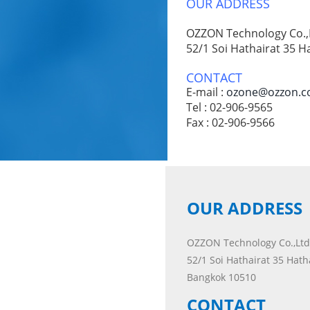
OUR ADDRESS
OZZON Technology Co.,
52/1 Soi Hathairat 35 
CONTACT
E-mail :
ozone@ozzon.
Tel : 02-906-9565
Fax : 02-906-9566
OUR ADDRESS
OZZON Technology Co.,Ltd
52/1 Soi Hathairat 35 Ha
Bangkok 10510
CONTACT